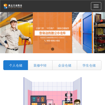
切
换
导
航
个人仓储
装修中转
企业仓储
学生仓储