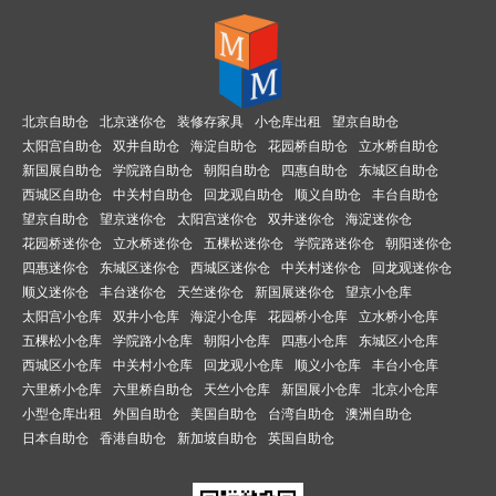
北京自助仓
北京迷你仓
装修存家具
小仓库出租
望京自助仓
太阳宫自助仓
双井自助仓
海淀自助仓
花园桥自助仓
立水桥自助仓
新国展自助仓
学院路自助仓
朝阳自助仓
四惠自助仓
东城区自助仓
西城区自助仓
中关村自助仓
回龙观自助仓
顺义自助仓
丰台自助仓
望京自助仓
望京迷你仓
太阳宫迷你仓
双井迷你仓
海淀迷你仓
花园桥迷你仓
立水桥迷你仓
五棵松迷你仓
学院路迷你仓
朝阳迷你仓
四惠迷你仓
东城区迷你仓
西城区迷你仓
中关村迷你仓
回龙观迷你仓
顺义迷你仓
丰台迷你仓
天竺迷你仓
新国展迷你仓
望京小仓库
太阳宫小仓库
双井小仓库
海淀小仓库
花园桥小仓库
立水桥小仓库
五棵松小仓库
学院路小仓库
朝阳小仓库
四惠小仓库
东城区小仓库
西城区小仓库
中关村小仓库
回龙观小仓库
顺义小仓库
丰台小仓库
六里桥小仓库
六里桥自助仓
天竺小仓库
新国展小仓库
北京小仓库
小型仓库出租
外国自助仓
美国自助仓
台湾自助仓
澳洲自助仓
日本自助仓
香港自助仓
新加坡自助仓
英国自助仓