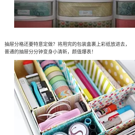
抽屉分格还要特意定做？将用完的包装盒裹上彩纸放进去，
普通的抽屉分分钟变身小清新，颜值爆表！