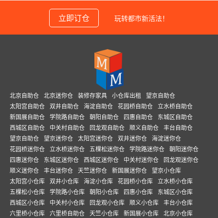
立即订仓
玩转都市新活法！
北京自助仓
北京迷你仓
装修存家具
小仓库出租
望京自助仓
太阳宫自助仓
双井自助仓
海淀自助仓
花园桥自助仓
立水桥自助仓
新国展自助仓
学院路自助仓
朝阳自助仓
四惠自助仓
东城区自助仓
西城区自助仓
中关村自助仓
回龙观自助仓
顺义自助仓
丰台自助仓
望京自助仓
望京迷你仓
太阳宫迷你仓
双井迷你仓
海淀迷你仓
花园桥迷你仓
立水桥迷你仓
五棵松迷你仓
学院路迷你仓
朝阳迷你仓
四惠迷你仓
东城区迷你仓
西城区迷你仓
中关村迷你仓
回龙观迷你仓
顺义迷你仓
丰台迷你仓
天竺迷你仓
新国展迷你仓
望京小仓库
太阳宫小仓库
双井小仓库
海淀小仓库
花园桥小仓库
立水桥小仓库
五棵松小仓库
学院路小仓库
朝阳小仓库
四惠小仓库
东城区小仓库
西城区小仓库
中关村小仓库
回龙观小仓库
顺义小仓库
丰台小仓库
六里桥小仓库
六里桥自助仓
天竺小仓库
新国展小仓库
北京小仓库