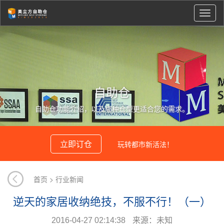
切
换
导
航
自助仓
自助仓功能介绍，以及哪种仓型更适合您的需求。
立即订仓
玩转都市新活法！
首页
>
行业新闻
逆天的家居收纳绝技，不服不行！（一）
2016-04-27
02:14:38
来源：未知