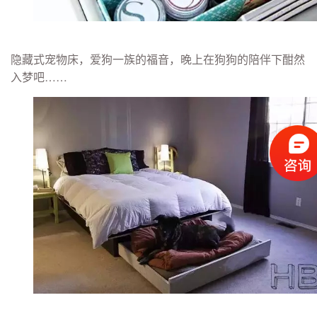
隐藏式宠物床，爱狗一族的福音，晚上在狗狗的陪伴下酣然
入梦吧……