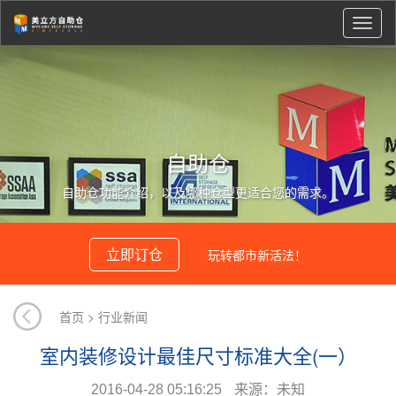
切
换
导
航
自助仓
自助仓功能介绍，以及哪种仓型更适合您的需求。
立即订仓
玩转都市新活法！
首页
>
行业新闻
室内装修设计最佳尺寸标准大全(一）
2016-04-28
05:16:25
来源：未知