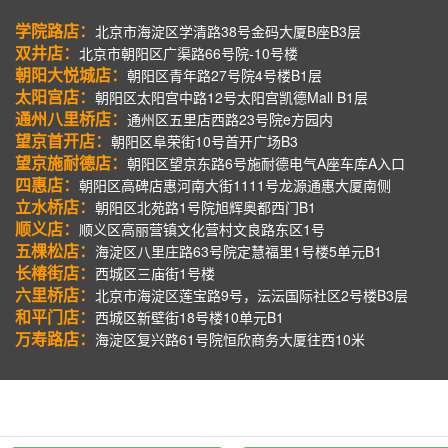
学院路店：
北京市海淀区学清路38号金码大厦B座B3层
双井店：
北京市朝阳区广渠路66号院-10号楼
朝阳大悦城店：
朝阳区青年路27号院4号楼B1层
太阳宫店：
朝阳区太阳宫中路12号太阳宫凯德Mall B1层
通州八里桥店：
通州区五里店西路23号院e方园内
望京首开店：
朝阳区阜荣街10号首开广场B3
望京施耐德店：
朝阳区望京东路6号施耐德电气A座车库A入口
四惠店：
朝阳区高碑店惠河南大街1111号龙源通惠大厦南侧
立水桥店：
朝阳区北苑路1号院旭辉奥都西门B1
顺义店：
顺义区高丽营镇文化营村文良路东区1号
五棵松店：
海淀区八里庄路63号院定慧福里1号楼5单元B1
长椿街店：
西城区三庙街1号楼
六里桥店：
北京市海淀区莲宝路9号，沄沄国际社区2号楼B3层
和平门店：
西城区新壁街18号楼10单元B1
万寿路店：
海淀区复兴路61号院恒欣商务大厦往西10米