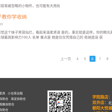
很容易被忽略的小物件，也可能有大用处
子教你学收纳
03
觉这个妹子笑容灿烂，看起来温柔贤淑 是的，事实就是这样，你的眼光真好
球最具影响力100人 名单 重点是 她是仅仅凭借自己的 收纳造诣 获
上一页
4
5
6
7
8
家具
小仓库出租
学院路店
自助仓
海淀自助仓
双井店：
北
国展自助仓
朝阳大悦
自助仓