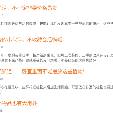
生活，不一定非要价格昂贵
17
活的情趣是对生活的尊重，也能让我们发现其中一些被遗忘的快乐。这些
修的小伙伴，不收藏会后悔哦
10
一年一度的装修旺季，相对新房来说，旧房二次装修、二手房改造在设计
要注意下面这些问题就妥妥的没问题啦，小美已经帮大家总结好
须知道——卧室里面不能摆放这些植物！
09
喜欢在我是放一些鲜花或植物来增加生活情趣，可是放在卧室的植物也要
哦
小物品也有大用处
08