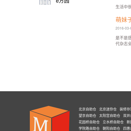
e方园
生活中
萌妹
2016-03-
是不是感
代杂志全
北京自助仓
北京迷你仓
装修存
望京自助仓
太阳宫自助仓
双井
花园桥自助仓
立水桥自助仓
新
学院路自助仓
朝阳自助仓
四惠