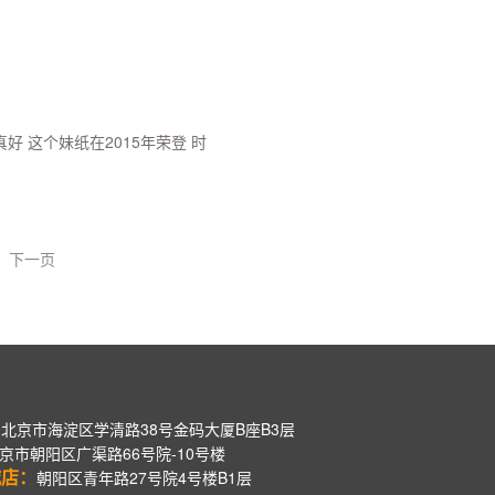
 这个妹纸在2015年荣登 时
下一页
：
北京市海淀区学清路38号金码大厦B座B3层
京市朝阳区广渠路66号院-10号楼
城店：
朝阳区青年路27号院4号楼B1层